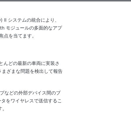
) II システムの統合により、
oth モジュールの多面的なアプ
焦点を当てます。
ほとんどの最新の車両に実装さ
のさまざまな問題を検出して報告
プトップなどの外部デバイス間のブ
ラメータをワイヤレスで送信するこ
す。