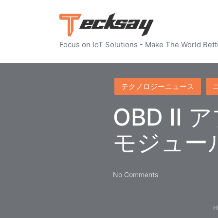
Focus on IoT Solutions - Make The World Bett
Posted
テクノロジーニュース
in
OBD II
モジュー
No Comments
H