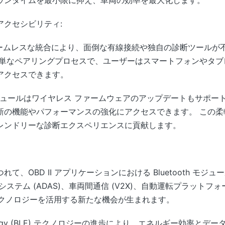
アクセシビリティ:
ジーのシームレスな統合により、面倒な有線接続や独自の診断ツール
単なペアリングプロセスで、ユーザーはスマートフォンやタブレッ
アクセスできます。
D II モジュールはワイヤレス ファームウェアのアップデートもサ
新の機能やパフォーマンスの強化にアクセスできます。 この柔
レンドリーな診断エクスペリエンスに貢献します。
て、OBD II アプリケーションにおける Bluetooth モ
ステム (ADAS)、車両間通信 (V2X)、自動運転プラット
th テクノロジーを活用する新たな機会が生まれます。
w Energy (BLE) テクノロジーの進歩により、エネルギー効率