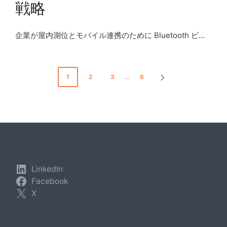
戦略
企業が屋内測位とモバイル連携のために Bluetooth ビ…
投
1
2
3
…
6
NEXT
稿
PAGE
の
ペ
ー
ジ
LinkedIn
Facebook
送
X
り