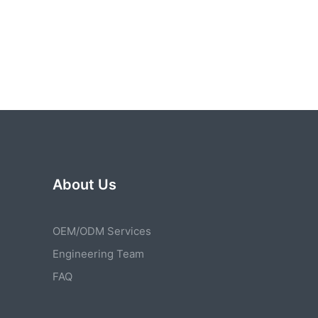
About Us
OEM/ODM Services
Engineering Team
FAQ