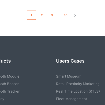
1
2
3
…
66
NEXT
PAGE
ducts
Users Cases
ooth Module
Smart Museum
ooth Beacon
Retail Proximity Marketing
ooth Tracker
Real Time Location (RTLS)
way
Fleet Management