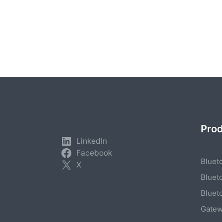
Seitennummerierung
der
Beiträge
Pro
LinkedIn
Facebook
Bluet
X
Bluet
Bluet
Gate