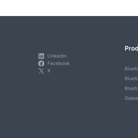
Pro
LinkedIn
Facebook
Bluet
X
Bluet
Bluet
Gate