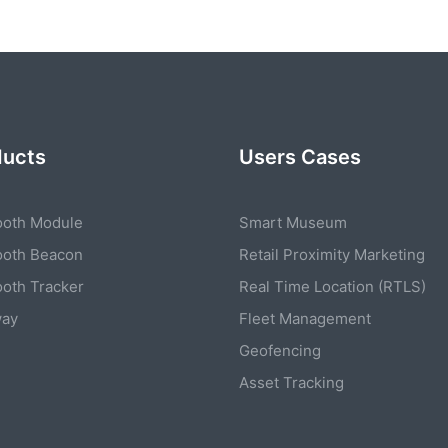
ducts
Users Cases
ooth Module
Smart Museum
ooth Beacon
Retail Proximity Marketing
ooth Tracker
Real Time Location (RTLS)
way
Fleet Management
Geofencing
Asset Tracking