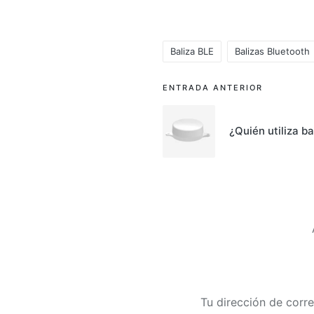
Baliza BLE
Balizas Bluetooth
Etiquetas:
Navegación
ENTRADA ANTERIOR
de
¿Quién utiliza b
entradas
Tu dirección de corre