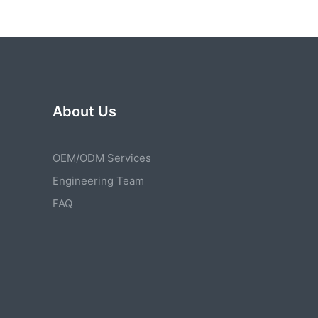
About Us
OEM/ODM Services
Engineering Team
FAQ