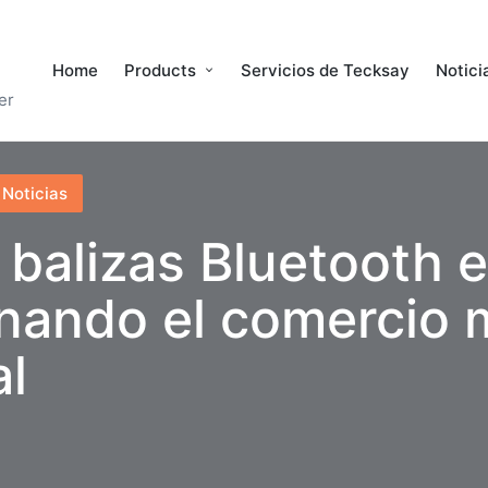
Home
Products
Servicios de Tecksay
Notici
er
Noticias
balizas Bluetooth 
nando el comercio 
al