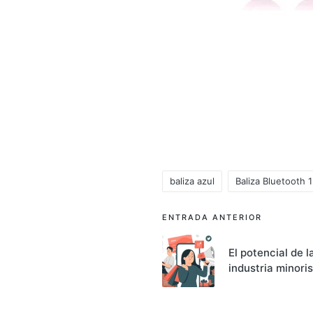
baliza azul
Baliza Bluetooth 1
Etiquetas:
Navegación
ENTRADA ANTERIOR
de
El potencial de l
industria minori
entradas