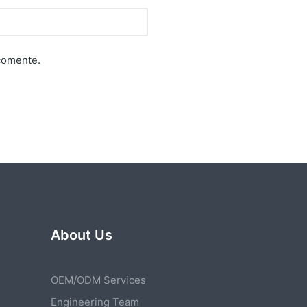
comente.
About Us
OEM/ODM Services
Engineering Team