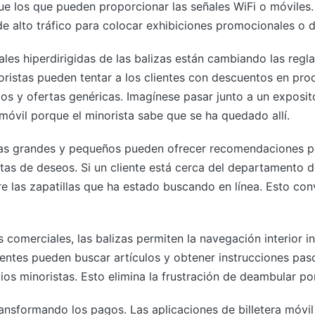
ue los que pueden proporcionar las señales WiFi o móviles.
 de alto tráfico para colocar exhibiciones promocionales o d
es hiperdirigidas de las balizas están cambiando las regla
oristas pueden tentar a los clientes con descuentos en pro
os y ofertas genéricas. Imagínese pasar junto a un exposit
óvil porque el minorista sabe que se ha quedado allí.
stas grandes y pequeños pueden ofrecer recomendaciones p
istas de deseos. Si un cliente está cerca del departamento 
e las zapatillas que ha estado buscando en línea. Esto conv
 comerciales, las balizas permiten la navegación interior in
lientes pueden buscar artículos y obtener instrucciones pa
os minoristas. Esto elimina la frustración de deambular por
ransformando los pagos. Las aplicaciones de billetera móvi