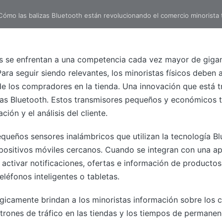
Cómo las balizas Bluetooth están revolucionando el comercio minorista t
cas se enfrentan a una competencia cada vez mayor de giga
a seguir siendo relevantes, los minoristas físicos deben a
de los compradores en la tienda. Una innovación que está 
lizas Bluetooth. Estos transmisores pequeños y económicos 
ción y el análisis del cliente.
equeños sensores inalámbricos que utilizan la tecnología 
ispositivos móviles cercanos. Cuando se integran con una a
 activar notificaciones, ofertas e información de producto
léfonos inteligentes o tabletas.
égicamente brindan a los minoristas información sobre lo
trones de tráfico en las tiendas y los tiempos de permane