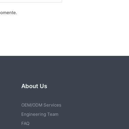
comente.
About Us
OEM/ODM Services
Engineering Team
FAQ