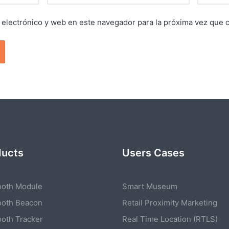
electrónico y web en este navegador para la próxima vez que 
ducts
Users Cases
ooth Module
Smart Museum
ooth Beacon
Retail Proximity Marketing
ooth Tracker
Real Time Location (RTLS)