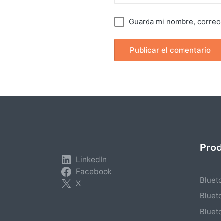
Guarda mi nombre, correo 
Pro
LinkedIn
Facebook
Bluet
X
Bluet
Bluet