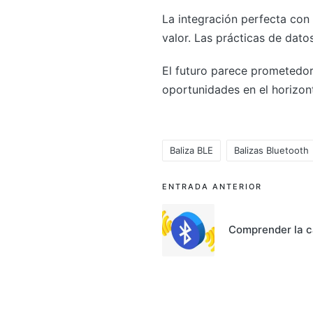
La integración perfecta con W
valor. Las prácticas de dato
El futuro parece prometedor
oportunidades en el horizon
Baliza BLE
Balizas Bluetooth
Etiquetas:
Navegación
ENTRADA ANTERIOR
de
Comprender la ca
entradas