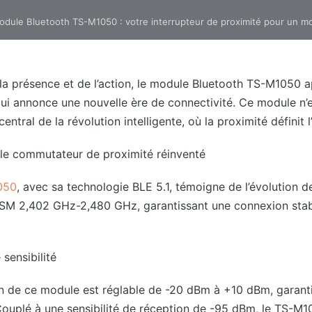
odule Bluetooth TS-M1050 : votre interrupteur de proximité pour un 
e la présence et de l’action, le module Bluetooth TS-M1050
i annonce une nouvelle ère de connectivité. Ce module n’
ntral de la révolution intelligente, où la proximité définit l’
le commutateur de proximité réinventé
050
, avec sa technologie BLE 5.1, témoigne de l’évolution d
 ISM 2,402 GHz-2,480 GHz, garantissant une connexion stabl
sensibilité
n de ce module est réglable de -20 dBm à +10 dBm, garanti
Couplé à une sensibilité de réception de -95 dBm, le TS-M1