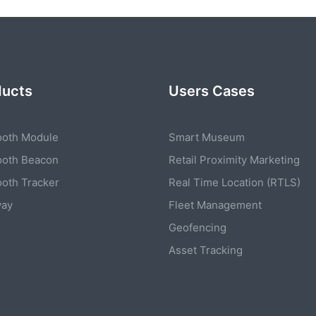
ducts
Users Cases
ooth Module
Smart Museum
ooth Beacon
Retail Proximity Marketing
ooth Tracker
Real Time Location (RTLS)
way
Fleet Management
Geofencing
Asset Tracking