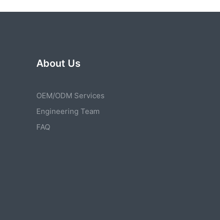
About Us
OEM/ODM Services
Engineering Team
FAQ