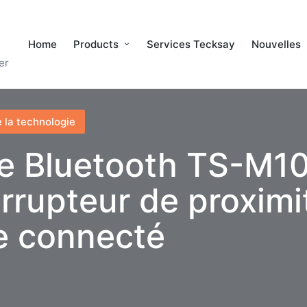
Home
Products
Services Tecksay
Nouvelles
er
 la technologie
e Bluetooth TS-M10
errupteur de proximi
 connecté