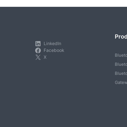
Pro
LinkedIn
Facebook
Bluet
X
Bluet
Bluet
Gate