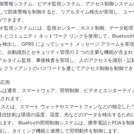
御警報システム、ビデオ監視システム、アクセス制御システムの
h を使用して防衛警報を制御すると、リアルタイム検出が実現し、
ができます。
オ監視システムには、監視センター、ホスト制御、データ処理と
とコミュニティ ネットワーク リンクを使用して、Bluetooth
検出し、GPRS によってショート メッセージ アラームを実
、自動識別とセキュリティ管理の 2 つの主要な機能が含まれ
ルタイム監視、事後検査を実現し、人のアクセスを識別・記録します
ル クライアントのパスワードを通じてアクセス制御を制御でき
の応用
ムは通常、スマートウェア、照明制御、ビデオとエンターテイ
成されます。
イスとは、スマート ウォッチやスマートフォンなどの独立した
ooth通信技術は環境の温度、湿度、光などのデータを検出するた
す。 Bluetooth照明制御システムは、携帯電話とPDAを
現し、タイミング機能と連携して照明動作を制御します。