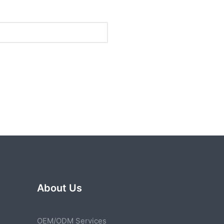
。
About Us
OEM/ODM Services