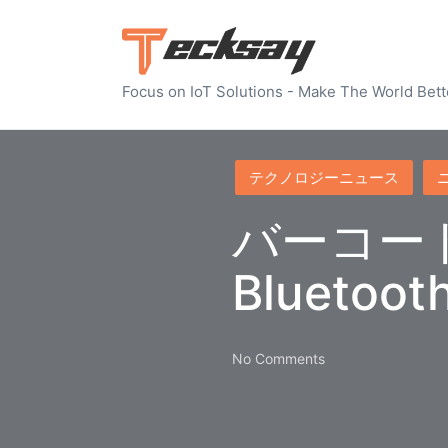
Focus on IoT Solutions - Make The World Bett
Posted
テクノロジーニュース
in
バーコー
Blueto
No Comments