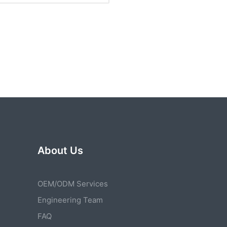
。
About Us
OEM/ODM Services
Engineering Team
FAQ