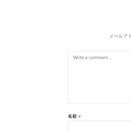
メールア
名前
※