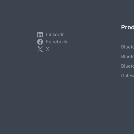
Pro
LinkedIn
Facebook
Bluet
X
Bluet
Bluet
Gate