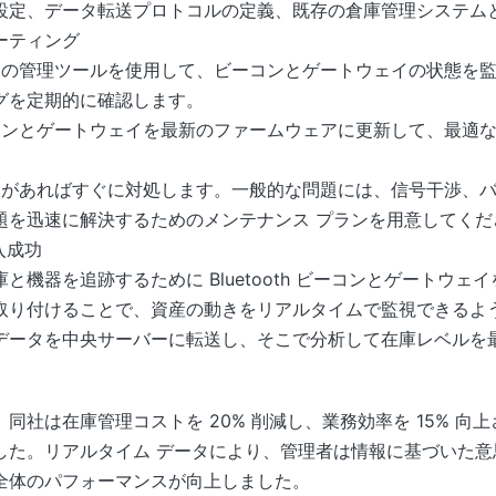
設定、データ転送プロトコルの定義、既存の倉庫管理システム
ーティング
スの管理ツールを使用して、ビーコンとゲートウェイの状態を監
グを定期的に確認します。
ーコンとゲートウェイを最新のファームウェアに更新して、最適
問題があればすぐに対処します。一般的な問題には、信号干渉、
題を迅速に解決するためのメンテナンス プランを用意してくだ
入成功
と機器を追跡するために Bluetooth ビーコンとゲートウ
取り付けることで、資産の動きをリアルタイムで監視できるよ
データを中央サーバーに転送し、そこで分析して在庫レベルを
同社は在庫管理コストを 20% 削減し、業務効率を 15% 向
した。リアルタイム データにより、管理者は情報に基づいた意
全体のパフォーマンスが向上しました。