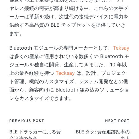
ヤレス接続の需要が高まり続ける中、これらの大手メ
ーカーは革新を続け、次世代の接続デバイスに電力を
供給する高品質の BLE チップセットを提供していき
ます。
Bluetooth モジュールの専門メーカーとして、
Teksay
は多くの産業に適用されている数多くの Bluetooth モ
ジュールを独自に開発、生産してきました。 10 年以
上の業界経験を持つ
Tecksay
は、設計、プロジェク
ト管理、機能のカスタマイズ、システム開発などの側
面から、顧客向けに Bluetooth 組み込みソリューショ
ンをカスタマイズできます。
Post
PREVIOUS POST
NEXT POST
BLE トラッカーによる資
BLE タグ: 資産追跡効率の
navigation
産追跡の革命
向上