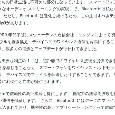
ジーは私たちの日常生活に不可欠な部分になっています。 スマート
なオーディオ ストリーミングの実現まで、Bluetooth は
 ただし、Bluetooth は進化し続けるため、この注目すべ
価値があります。
ーは、1990 年代半ばにスウェーデンの通信会社エリクソンによっ
ーブルを置き換え、デバイス間のワイヤレス通信を容易にするこ
歩を遂げ、数多くの進歩とアップデートが行われてきました。
の最も重要な利点の 1 つは、短距離でのワイヤレス接続を提供できること
さを感じることなく、スマートフォンをワイヤレス ヘッドセッ
り、デバイス間でファイルを転送したりすることができます。 
界に利便性と自由が提供されます。
ジーは、安全で信頼性の高い接続も提供します。 低電力の無線周波
通信を保証します。 さらに、Bluetooth にはデータのプ
み込まれており、機密性の高いアプリケーションにとって信頼