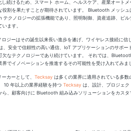
ーは進化し続けるため、スマート ホーム、ヘルスケア、産業オート
割を果たすことが期待されています。 Bluetooth メッシ
ooth テクノロジーの拡張機能であり、照明制御、資産追跡、ビ
ています。
h テクノロジーはその誕生以来長い進歩を遂げ、ワイヤレス接続に
oth は、安全で信頼性の高い通信、IoT アプリケーションのサ
欠なテクノロジーであり続けています。 それでは、Bluetoo
業界でイノベーションを推進するその可能性を受け入れてみま
専門メーカーとして、
Tecksay
は多くの業界に適用されている多数の B
 10 年以上の業界経験を持つ
Tecksay
は、設計、プロジェク
、顧客向けに Bluetooth 組み込みソリューションをカス