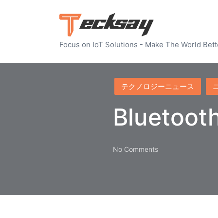
Focus on IoT Solutions - Make The World Bett
Posted
テクノロジーニュース
in
Bluet
No Comments