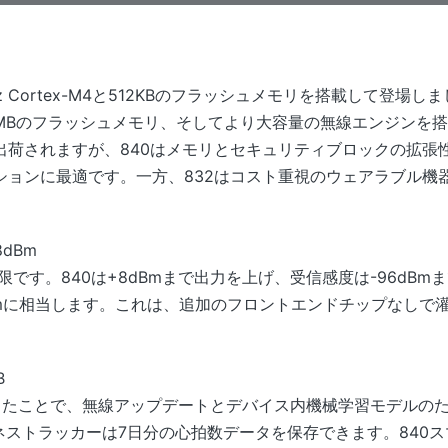
Hz Cortex-M4と512KBのフラッシュメモリを搭載して登場しま
M4F、1MBのフラッシュメモリ、そしてより大容量の無線エンジン
出荷されますが、840はメモリとセキュリティブロックの拡張
ションに最適です。一方、832はコスト重視のウェアラブル機
8dBm
上限です。840は+8dBmまで出力を上げ、受信感度は-96dB
0mに相当します。これは、追加のフロントエンドチップなしで
B
ったことで、無線アップデートとデバイス内機械学習モデルのた
ネストラッカーは7日分の心拍数データを保存できます。840