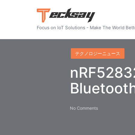
Focus on IoT Solutions - Make The World Bett
Posted
テクノロジーニュース
in
nRF528
Blueto
No Comments