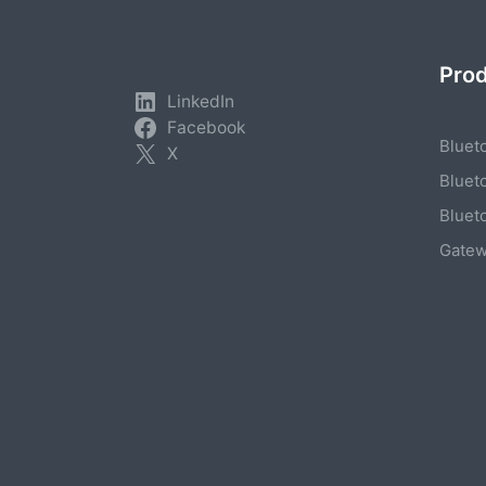
Pro
LinkedIn
Facebook
Bluet
X
Bluet
Bluet
Gate