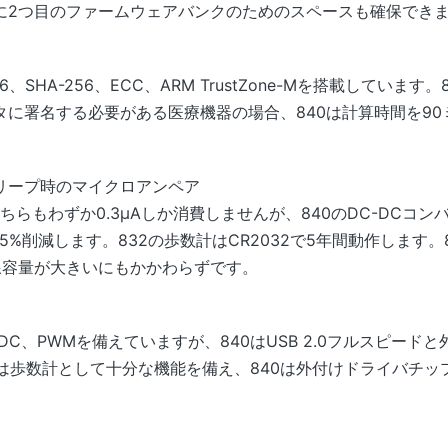
に2つ目のファームウェアバンクのためのスペースも確保でき
6、SHA-256、ECC、ARM TrustZone-Mを搭載してい
に署名する必要がある医療機器の場合、840は計算時間を90
リープ時のマイクロアンペア
ちらもわずか0.3µAしか消費しませんが、840のDC-DCコ
5%削減します。832の歩数計はCR2032で5年間動作します。
線容量が大きいにもかかわらずです。
、ADC、PWMを備えていますが、840はUSB 2.0フルスピー
2は歩数計として十分な機能を備え、840は外付けドライバチップな