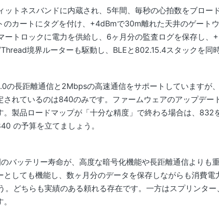
フィットネスバンドに内蔵され、5年間、毎秒の心拍数をブロー
のカートにタグを付け、+4dBmで30m離れた天井のゲート
スマートロックに電力を供給し、6ヶ月分の監査ログを保存し、+8
/Thread境界ルーターも駆動し、BLEと802.15.4スタックを
 5.0の長距離通信と2Mbpsの高速通信をサポートしていますが、Bl
定されているのは840のみです。ファームウェアのアップデー
す。製品ロードマップが「十分な精度」で終わる場合は、832
40 の予算を立てましょう。
間のバッテリー寿命が、高度な暗号化機能や長距離通信よりも
ーとしても機能し、数ヶ月分のデータを保存しながらも消費電
ましょう。どちらも実績のある頼れる存在です。一方はスプリンタ
す。