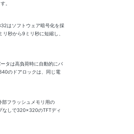
ます。
ます。832はソフトウェア暗号化を採
ミリ秒から9ミリ秒に短縮し、
ンバータは高負荷時に自動的にバ
840のドアロックは、同じ電
ドと外部フラッシュメモリ用の
しで320×320のTFTディ