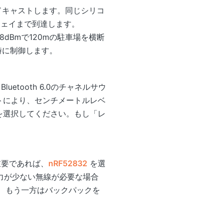
ドキャストします。同じシリコ
ウェイまで到達します。
dBmで120mの駐車場を横断
同時に制御します。
uetooth 6.0のチャネルサウ
トにより、センチメートルレベ
を選択してください。もし「レ
重要であれば、
nRF52832
を選
力が少ない無線が必要な場合
ー、もう一方はバックパックを