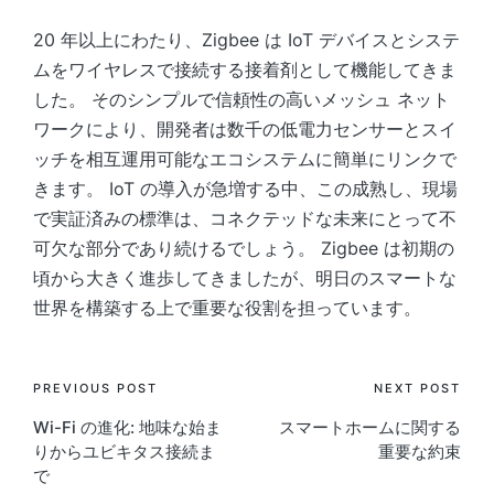
20 年以上にわたり、Zigbee は IoT デバイスとシステ
ムをワイヤレスで接続する接着剤として機能してきま
した。 そのシンプルで信頼性の高いメッシュ ネット
ワークにより、開発者は数千の低電力センサーとスイ
ッチを相互運用可能なエコシステムに簡単にリンクで
きます。 IoT の導入が急増する中、この成熟し、現場
で実証済みの標準は、コネクテッドな未来にとって不
可欠な部分であり続けるでしょう。 Zigbee は初期の
頃から大きく進歩してきましたが、明日のスマートな
世界を構築する上で重要な役割を担っています。
Post
PREVIOUS POST
NEXT POST
Wi-Fi の進化: 地味な始ま
スマートホームに関する
navigation
りからユビキタス接続ま
重要な約束
で