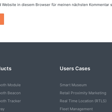
 Website in diesem Browser für meinen nächsten Kommentar s
ducts
Users Cases
ooth Module
Smart Museum
ooth Beacon
Retail Proximity Marketing
ooth Tracker
Real Time Location (RTLS)
way
Fleet Management