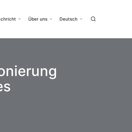
chricht
Über uns
Deutsch
onierung
es