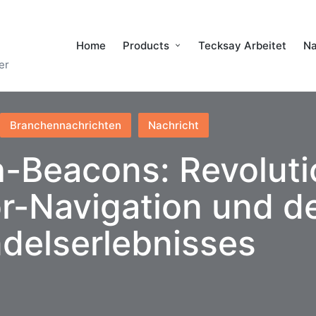
Home
Products
Tecksay Arbeitet
Na
er
Branchennachrichten
Nachricht
h-Beacons: Revoluti
or-Navigation und d
ndelserlebnisses