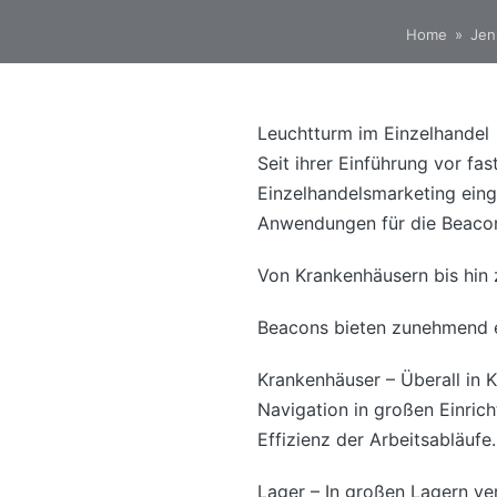
Home
»
Jen
Leuchtturm im Einzelhandel
Seit ihrer Einführung vor fa
Einzelhandelsmarketing eing
Anwendungen für die Beacon
Von Krankenhäusern bis hin 
Beacons bieten zunehmend ei
Krankenhäuser – Überall in 
Navigation in großen Einric
Effizienz der Arbeitsabläufe.
Lager – In großen Lagern ve