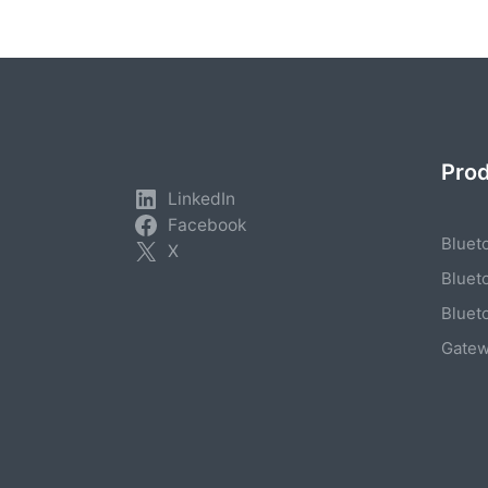
Pro
LinkedIn
Facebook
Bluet
X
Bluet
Bluet
Gate