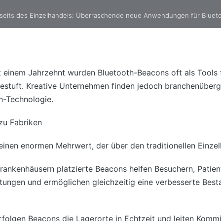
seits des Einzelhandels: Überraschende neue Anwendungen für Bluet
st einem Jahrzehnt wurden Bluetooth-Beacons oft als Tools 
estuft. Kreative Unternehmen finden jedoch branchenüberg
-Technologie.
zu Fabriken
nen enormen Mehrwert, der über den traditionellen Einzelh
Krankenhäusern platzierte Beacons helfen Besuchern, Patien
htungen und ermöglichen gleichzeitig eine verbesserte Bes
rfolgen Beacons die Lagerorte in Echtzeit und leiten Kommi