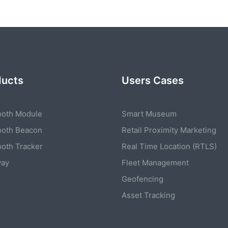
ducts
Users Cases
ooth Module
Smart Museum
ooth Beacon
Retail Proximity Marketing
ooth Tracker
Real Time Location (RTLS)
way
Fleet Management
Geofencing
Asset Tracking