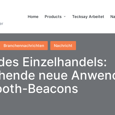
Home
Products
Tecksay Arbeitet
Na
er
Branchennachrichten
Nachricht
des Einzelhandels:
chende neue Anwen
tooth-Beacons