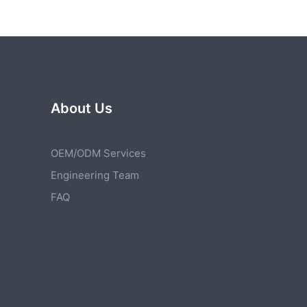
About Us
OEM/ODM Services
Engineering Team
FAQ