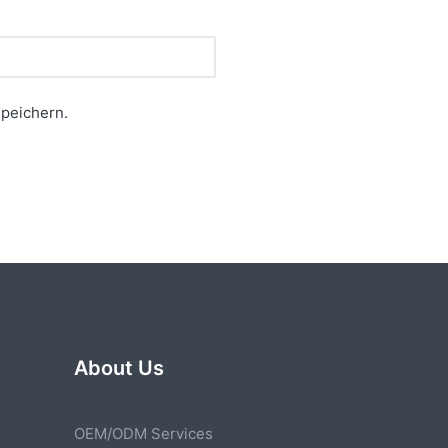
peichern.
About Us
OEM/ODM Services