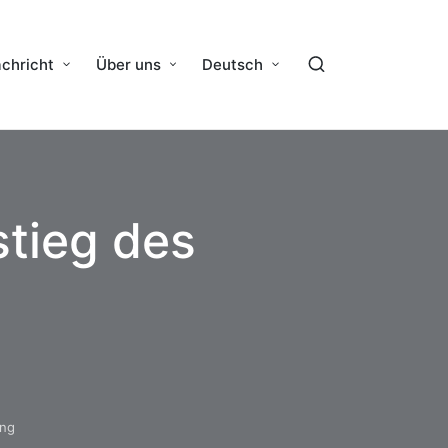
chricht
Über uns
Deutsch
stieg des
ing