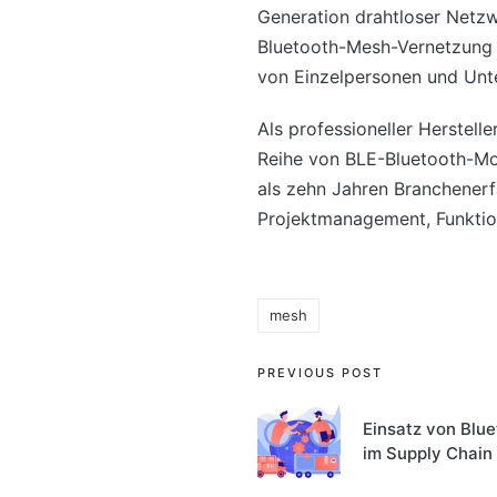
Generation drahtloser Netz
Bluetooth-Mesh-Vernetzung e
von Einzelpersonen und Un
Als professioneller Herstel
Reihe von BLE-Bluetooth-Mod
als zehn Jahren Branchener
Projektmanagement, Funkti
mesh
Tags:
Post
PREVIOUS POST
navigation
Einsatz von Blu
im Supply Chai