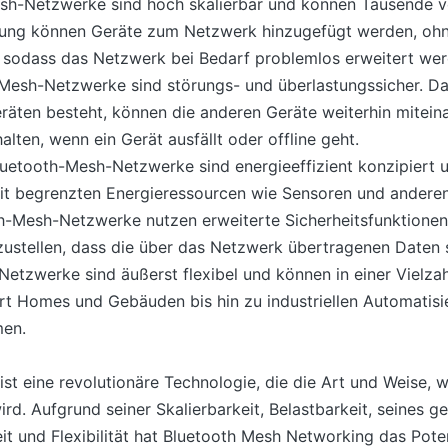
esh-Netzwerke sind hoch skalierbar und können Tausende v
ung können Geräte zum Netzwerk hinzugefügt werden, ohn
st, sodass das Netzwerk bei Bedarf problemlos erweitert we
h-Mesh-Netzwerke sind störungs- und überlastungssicher. D
räten besteht, können die anderen Geräte weiterhin mitei
alten, wenn ein Gerät ausfällt oder offline geht.
uetooth-Mesh-Netzwerke sind energieeffizient konzipiert u
mit begrenzten Energieressourcen wie Sensoren und anderen
th-Mesh-Netzwerke nutzen erweiterte Sicherheitsfunktione
zustellen, dass die über das Netzwerk übertragenen Daten s
h-Netzwerke sind äußerst flexibel und können in einer Viel
t Homes und Gebäuden bis hin zu industriellen Automatisi
en.
st eine revolutionäre Technologie, die die Art und Weise, 
rd. Aufgrund seiner Skalierbarkeit, Belastbarkeit, seines 
it und Flexibilität hat Bluetooth Mesh Networking das Poten