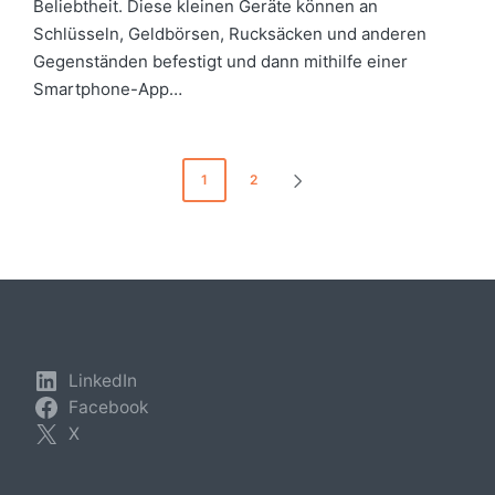
Beliebtheit. Diese kleinen Geräte können an
Schlüsseln, Geldbörsen, Rucksäcken und anderen
Gegenständen befestigt und dann mithilfe einer
Smartphone-App…
Seitennummerierung
1
2
NEXT
der
PAGE
Beiträge
LinkedIn
Facebook
X