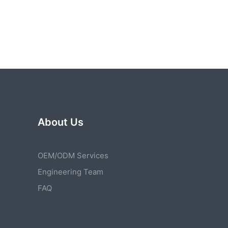
About Us
OEM/ODM Services
Engineering Team
FAQ