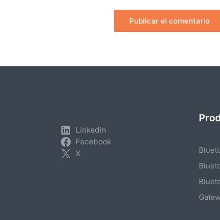
Pro
LinkedIn
Facebook
Bluet
X
Bluet
Bluet
Gate