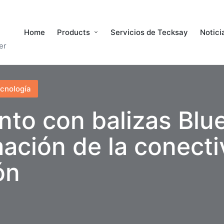
Home
Products
Servicios de Tecksay
Notici
er
ecnología
to con balizas Blu
ación de la conecti
ón