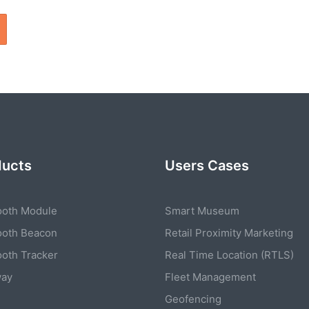
ducts
Users Cases
ooth Module
Smart Museum
ooth Beacon
Retail Proximity Marketing
ooth Tracker
Real Time Location (RTLS)
way
Fleet Management
Geofencing