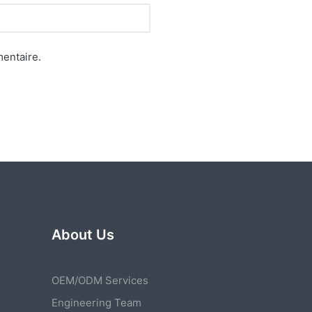
entaire.
About Us
OEM/ODM Services
Engineering Team