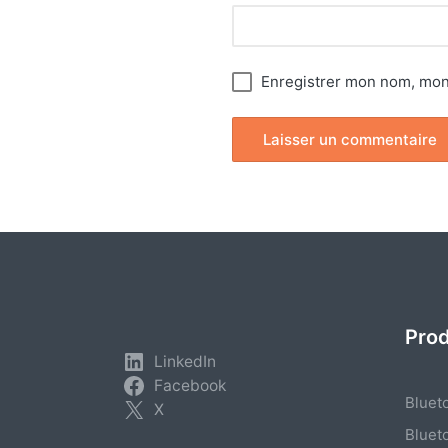
Enregistrer mon nom, mon 
Pro
LinkedIn
Facebook
Bluet
X
Bluet