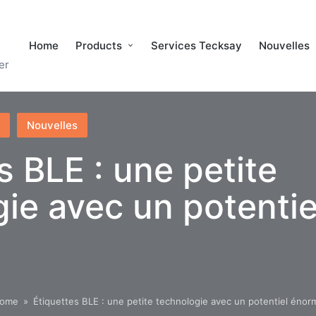
Home
Products
Services Tecksay
Nouvelles
er
Nouvelles
s BLE : une petite
gie avec un potenti
ome
»
Étiquettes BLE : une petite technologie avec un potentiel énor