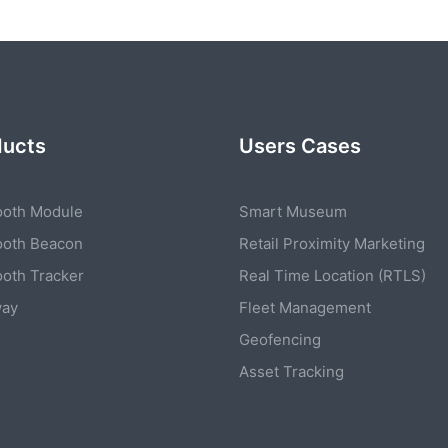
ducts
Users Cases
ooth Module
Smart Museum
ooth Beacon
Retail Proximity Marketing
ooth Tracker
Real Time Location (RTLS)
way
Fleet Management
Geofencing
Asset Tracking