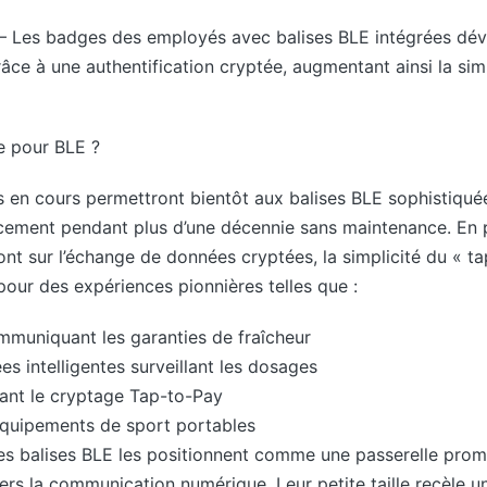
– Les badges des employés avec balises BLE intégrées déver
râce à une authentification cryptée, augmentant ainsi la simp
e pour BLE ?
s en cours permettront bientôt aux balises BLE sophistiquée
acement pendant plus d’une décennie sans maintenance. En p
eront sur l’échange de données cryptées, la simplicité du « t
pour des expériences pionnières telles que :
muniquant les garanties de fraîcheur
 intelligentes surveillant les dosages
ant le cryptage Tap-to-Pay
équipements de sport portables
des balises BLE les positionnent comme une passerelle prom
rs la communication numérique. Leur petite taille recèle u