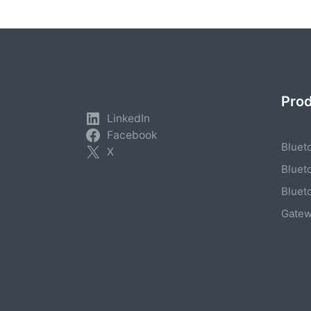
Pro
LinkedIn
Facebook
Bluet
X
Bluet
Bluet
Gate