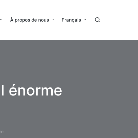
À propos de nous
Français
el énorme
me