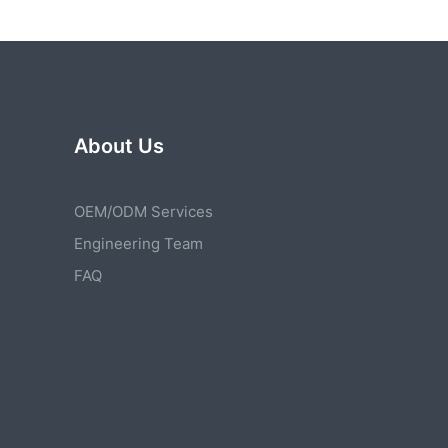
About Us
OEM/ODM Services
Engineering Team
FAQ