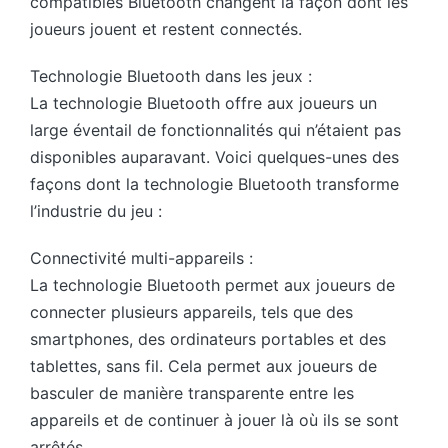
compatibles Bluetooth changent la façon dont les
joueurs jouent et restent connectés.
Technologie Bluetooth dans les jeux :
La technologie Bluetooth offre aux joueurs un
large éventail de fonctionnalités qui n’étaient pas
disponibles auparavant. Voici quelques-unes des
façons dont la technologie Bluetooth transforme
l’industrie du jeu :
Connectivité multi-appareils :
La technologie Bluetooth permet aux joueurs de
connecter plusieurs appareils, tels que des
smartphones, des ordinateurs portables et des
tablettes, sans fil. Cela permet aux joueurs de
basculer de manière transparente entre les
appareils et de continuer à jouer là où ils se sont
arrêtés.