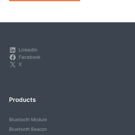
LinkedIn
Facebook
X
Products
Bluetooth Module
Bluetooth Beacon