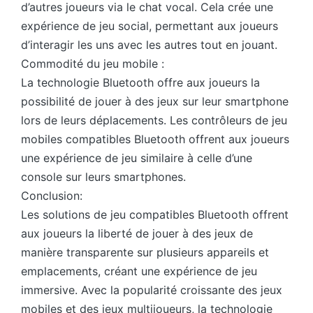
d’autres joueurs via le chat vocal. Cela crée une
expérience de jeu social, permettant aux joueurs
d’interagir les uns avec les autres tout en jouant.
Commodité du jeu mobile :
La technologie Bluetooth offre aux joueurs la
possibilité de jouer à des jeux sur leur smartphone
lors de leurs déplacements. Les contrôleurs de jeu
mobiles compatibles Bluetooth offrent aux joueurs
une expérience de jeu similaire à celle d’une
console sur leurs smartphones.
Conclusion:
Les solutions de jeu compatibles Bluetooth offrent
aux joueurs la liberté de jouer à des jeux de
manière transparente sur plusieurs appareils et
emplacements, créant une expérience de jeu
immersive. Avec la popularité croissante des jeux
mobiles et des jeux multijoueurs, la technologie