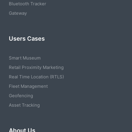
Bluetooth Tracker
Gateway
Users Cases
Smart Museum
Retail Proximity Marketing
Real Time Location (RTLS)
Fleet Management
Geofencing
Asset Tracking
About Us