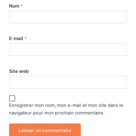
Nom
*
E-mail
*
Site web
Enregistrer mon nom, mon e-mail et mon site dans le
navigateur pour mon prochain commentaire.