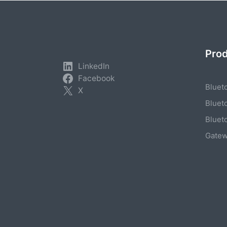
Pro
LinkedIn
Facebook
Bluet
X
Bluet
Bluet
Gate