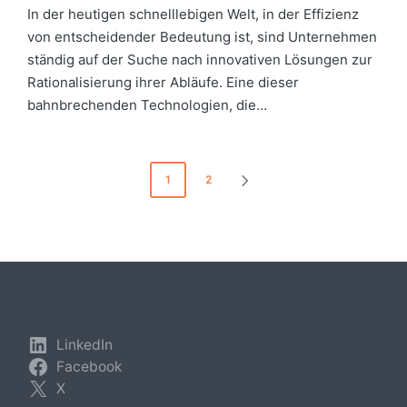
In der heutigen schnelllebigen Welt, in der Effizienz
von entscheidender Bedeutung ist, sind Unternehmen
ständig auf der Suche nach innovativen Lösungen zur
Rationalisierung ihrer Abläufe. Eine dieser
bahnbrechenden Technologien, die…
Seitennummerierung
1
2
NEXT
der
PAGE
Beiträge
LinkedIn
Facebook
X