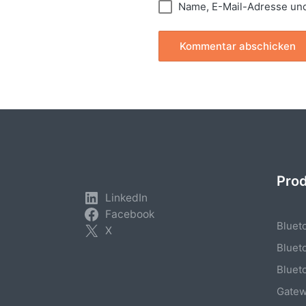
Name, E-Mail-Adresse und
Pro
LinkedIn
Facebook
Bluet
X
Bluet
Bluet
Gate