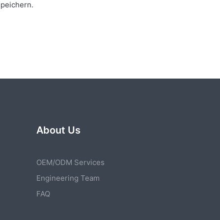
peichern.
About Us
OEM/ODM Services
Engineering Team
FAQ