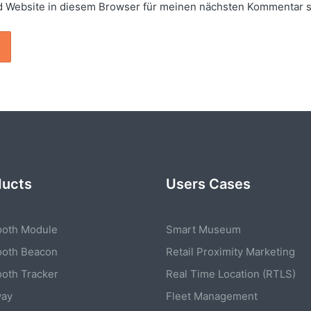
 Website in diesem Browser für meinen nächsten Kommentar s
ducts
Users Cases
ooth Module
Smart Museum
ooth Beacon
Retail Proximity Marketing
ooth Tracker
Real Time Location (RTLS)
way
Fleet Management