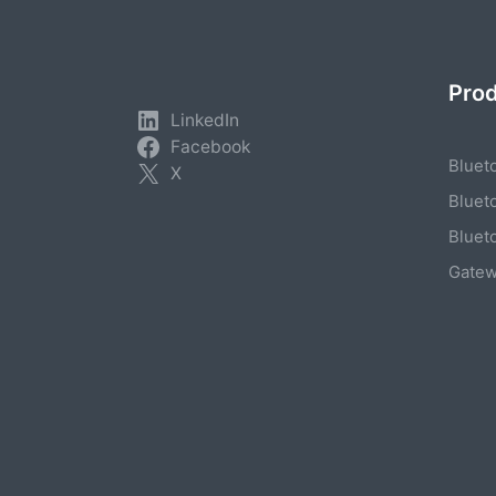
Pro
LinkedIn
Facebook
Bluet
X
Bluet
Bluet
Gate